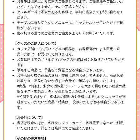
お食事は出来上がり次第のご提供となります。ご提供順をご指定いた
だくことはできません。予めご了承ください。
アレルギー等で不安のあるお客様は、事前に当店までお問い合わせく
ださい。
テーブルに乗り切らないメニューは、キャンセルさせていただく可能
性がございます。
食べ切れる量でのご注文のご協力をよろしくお願いいたします。
【グッズのご購入について】
カフェ店舗にてお買い上げ後の商品は、お客様都合による変更・返
品・交換は、お受けしておりません。
お客様同士でのノベルティ/グッズの売買は固くお断りさせていただき
ます。
販売する商品は、予告なく変更となる場合がございます。
お持ち帰り後の商品の返品・交換は原則お受けできません。商品お受
け取り後、不良がないか必ずご自身でご確認をお願いいたします。
※商品・特典は、多少の個体差（イメージを大きく損なわない程度の微
細なキズ・塗装ムラ等）が生じることがございます。
※初期不良ではなく、個体差の範囲内や仕様によるものとスタッフが判
断させていただいた商品・特典は、 交換いたしかねる場合がございま
す。
【お会計について】
当店は現金のほか、各種クレジットカード、各種電子マネーがご利用
いただけます。詳しくは店頭にてご確認ください。
【その他の注意事項】