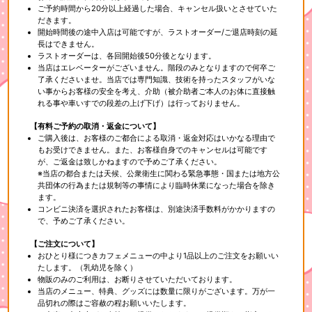
ご予約時間から20分以上経過した場合、キャンセル扱いとさせていた
だきます。
開始時間後の途中入店は可能ですが、ラストオーダー/ご退店時刻の延
長はできません。
ラストオーダーは、各回開始後50分後となります。
当店はエレベーターがございません。階段のみとなりますので何卒ご
了承くださいませ。当店では専門知識、技術を持ったスタッフがいな
い事からお客様の安全を考え、介助（被介助者ご本人のお体に直接触
れる事や車いすでの段差の上げ下げ）は行っておりません。
【有料ご予約の取消・返金について】
ご購入後は、お客様のご都合による取消・返金対応はいかなる理由で
もお受けできません。また、お客様自身でのキャンセルは可能です
が、ご返金は致しかねますので予めご了承ください。
※当店の都合または天候、公衆衛生に関わる緊急事態・国または地方公
共団体の行為または規制等の事情により臨時休業になった場合を除き
ます。
コンビニ決済を選択されたお客様は、別途決済手数料がかかりますの
で、予めご了承ください。
【ご注文について】
おひとり様につきカフェメニューの中より1品以上のご注文をお願いい
たします。（乳幼児を除く）
物販のみのご利用は、お断りさせていただいております。
当店のメニュー、特典、グッズには数量に限りがございます。万が一
品切れの際はご容赦の程お願いいたします。